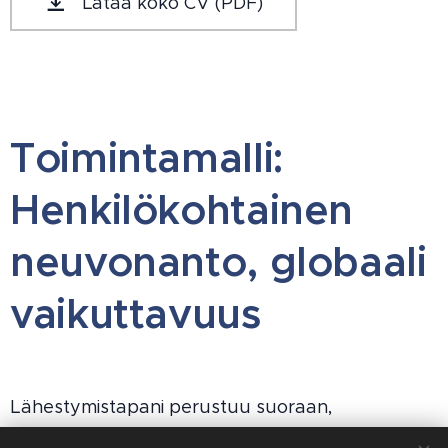
Lataa koko CV (PDF)
Toimintamalli:
Henkilökohtainen
neuvonanto, globaali
vaikuttavuus
Lähestymistapani perustuu suoraan,
luottamukselliseen kumppanuuteen asiakkaan